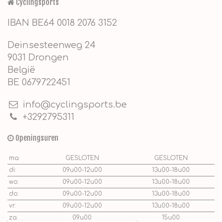
Cyclingsports
IBAN BE64 0018 2076 3152
Deinsesteenweg 24
9031 Drongen
België
BE 0679722451
info@cyclingsports.be
+3292795311
Openingsuren
ma:
GESLOTEN
GESLOTEN
di:
09u00-12u00
13u00-18u00
wo:
09u00-12u00
13u00-18u00
do:
09u00-12u00
13u00-18u00
vr:
09u00-12u00
13u00-18u00
za:
09u00
15u00