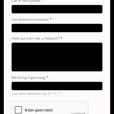
Uw e-mailadres
*
Uw telefoonnummer
*
Hoe kunnen we u helpen?
*
Beveiligingsvraag
*
Los deze rekensom op: 8 + 3 = ?