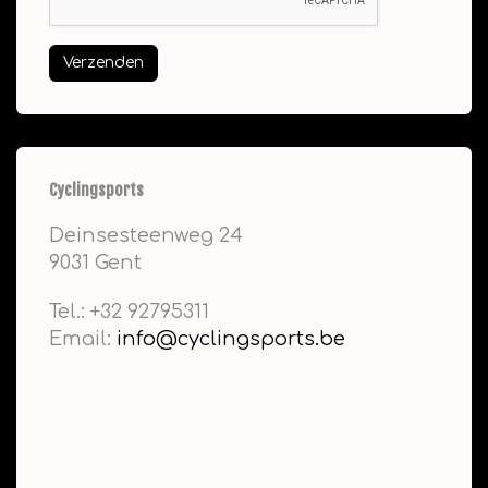
Verzenden
Cyclingsports
Deinsesteenweg 24
9031 Gent
Tel.: +32 92795311
Email:
info@cyclingsports.be