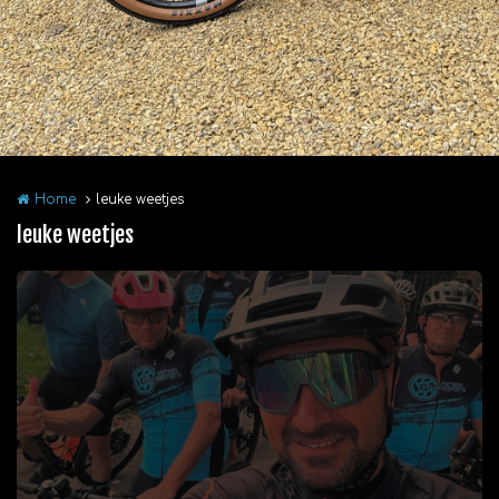
Home
leuke weetjes
leuke weetjes