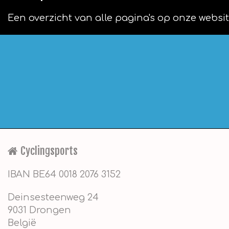
Een overzicht van alle pagina's op onze websi
Cyclingsports
IBAN BE64 0018 2076 3152
Deinsesteenweg 24
9031 Drongen
België