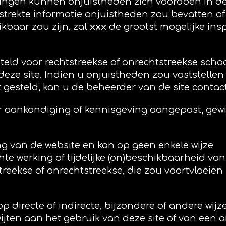
ingen kunnen onjuistheden zich voordoen in de
rstrekte informatie onjuistheden zou bevatten of
kbaar zou zijn, zal
xxx
de grootst mogelijke in
teld voor rechtstreekse of onrechtstreekse scha
deze site. Indien u onjuistheden zou vaststellen
dt gesteld, kan u de beheerder van de site contac
er aankondiging of kennisgeving aangepast, gewi
g van de website en kan op geen enkele wijze
e werking of tijdelijke (on)beschikbaarheid van
reekse of onrechtstreekse, die zou voortvloeien 
 directe of indirecte, bijzondere of andere wijz
ijten aan het gebruik van deze site of van een 