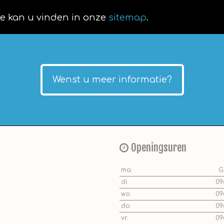
te kan u vinden in onze
sitemap
.
Wenst u meer informatie?
Openingsuren
ma:
G
di:
09
wo:
09
do:
09
vr:
09