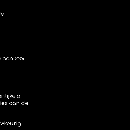
de
oe aan
xxx
nlijke of
vies aan de
uwkeurig