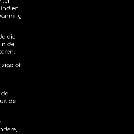
 ter
 indien
spanning
de die
 in de
teren.
jzigd of
 de
uit de
e
andere,