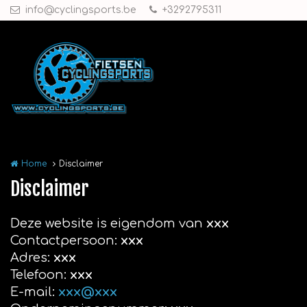
Overslaan en naar de inhoud gaan
info@cyclingsports.be
+3292795311
Home
Disclaimer
Disclaimer
Deze website is eigendom van
xxx
Contactpersoon:
xxx
Adres:
xxx
Telefoon:
xxx
E-mail:
xxx@xxx