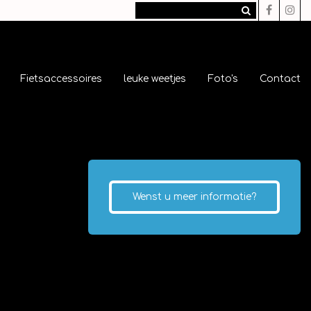
Fietsaccessoires
leuke weetjes
Foto's
Contact
Wenst u meer informatie?