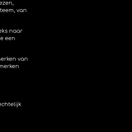
ezen,
teem, van
eks naar
ze een
merken van
nmerken
chtelijk